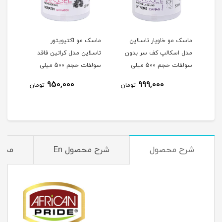
ماسک مو اکتیویتور
ماسک مو صاف کننده
ماسک
ن
تاسلاین مدل کراتین فاقد
کراتین برزیلی او جی ایکس
کنند
سولفات حجم 500 میلی
لیتر
4٪
1,350,000
950,000
مان
تومان
1,300,000
تومان
شرح محصول
شرح محصول En
مشخ