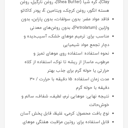
Clay)، کره شیا (Shea Butter)، روغن نارگیل، روغن
هسته انگور، روغن کرچک، ویتامین E، پودر کاکائو
فاقد مواد مضر: بدون سولفات، بدون پارابن، بدون
وازلین (Petrolatum)، بدون روغن‌های معدنی
مناسب برای: ترمیم موهای خشک، آسیب‌دیده و
دچار تجمع مواد شیمیایی
نحوه استفاده: استفاده روی موهای تمیز و
مرطوب، ماساژ از ریشه تا نوک، استفاده از کلاه
حرارتی یا حوله گرم برای جذب بهتر
مدت زمان استفاده: 15 دقیقه با حرارت / 30
دقیقه با حوله گرم
نتیجه نهایی: موهایی نرم، لطیف، شفاف، سالم و
خوش‌حالت
نوع بافت محصول: کرمی، غلیظ، قابل پخش آسان
قابل استفاده برای: روتین مراقبت هفتگی موهای