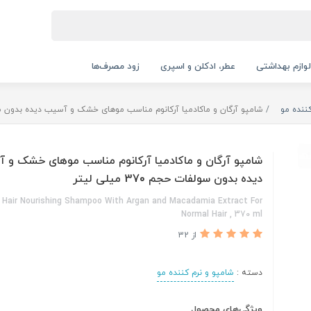
لوازم بهداشتی
عطر، ادکلن و اسپری
زود مصرف‌ها
ننده مو
شامپو آرگان و ماکادمیا آرکانوم مناسب موهای خشک و آسیب دیده بدون سولفات حجم
شامپو آرگان و ماکادمیا آرکانوم مناسب موهای خشک و 
دیده بدون سولفات حجم 370 میلی لیتر
Hair Nourishing Shampoo With Argan and Macadamia Extract For
Normal Hair , 370 ml
از 32
دسته :
شامپو و نرم کننده مو
ویژگی‌های محصول