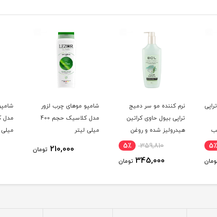
راپی
نرم کننده مو سر دمیج
شامپو موهای چرب لزور
شامپو 
تراپی بیول حاوی کراتین
مدل کلاسیک حجم 400
ب
هیدرولیز شده و روغن
میلی لیتر
میلی ل
ده
دانه کینوا مناسب موهای
5٪
359,810
5٪
210,000
تومان
لفات حجم 300
خشک و شکننده و آسیب
345,000
ومان
تومان
دیده بدون سولفات حجم
300 میلی لیتر