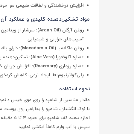
افزایش درخشندگی و لطافت طبیعی مو:
موها
مواد تشکیل‌دهنده کلیدی و عملکرد آن‌ه
روغن آرگان (Argan Oil):
آسیب‌های حرارتی و شیمیایی.
روغن ماکادمیا (Macadamia Oil):
دارای باف
عصاره آلوئه‌ورا (Aloe Vera):
تسکین‌دهنده پو
عصاره رزماری (Rosemary):
افزایش جریان خ
پلی‌کواترنیوم-10:
ایجاد نرمی، کاهش گره‌خورد
نحوه استفاده
مقدار مناسبی از شامپو را روی موی خیس و نم‌دار
با نوک انگشتان، شامپو را به‌آرامی روی پوست س
اجازه دهید کف شامپو برای حدود ۳ تا ۵ دقیقه روی مو باقی بماند تا مواد مغذی جذب شوند.
سپس با آب ولرم کاملاً آبکشی نمایید.