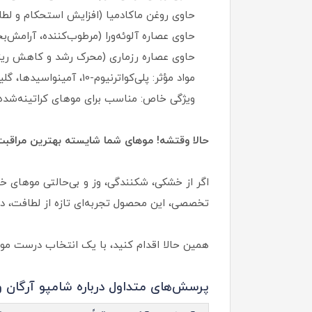
حاوی روغن ماکادمیا (افزایش استحکام و لطا
حاوی عصاره آلوئه‌ورا (مرطوب‌کننده، آرام
حاوی عصاره رزماری (محرک رشد و کاهش ری
مواد مؤثر: پلی‌کواترنیوم-10، آمینواسیدها، گلیسیرین، کوکوگلوکوزاید، کوکامید DEA
ویژگی خاص: مناسب برای موهای کراتینه‌شده و 
حالا وقتشه! موهای شما شایسته بهترین مراقب
اگر از خشکی، شکنندگی، وز و بی‌حالتی موهای خو
تخصصی، این محصول تجربه‌ای تازه از لطافت، در
همین حالا اقدام کنید، با یک انتخاب درست موهای
پرسش‌های متداول درباره شامپو آرگان و 