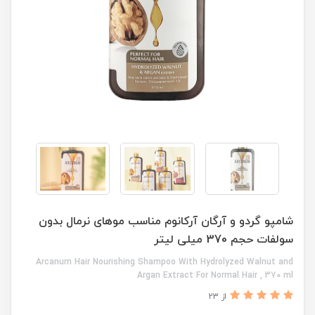
شامپو گردو و آرگان آرکانوم مناسب موهای نرمال بدون
سولفات حجم 370 میلی لیتر
Arcanum Hair Nourishing Shampoo With Hydrolyzed Walnut and
Argan Extract For Normal Hair , 370 ml
از 23