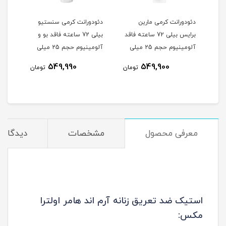
دئودورانت کرمی مارین
دئودورانت کرمی سنستیو
برایس بیلی 72 ساعته فاقد
بیلی 72 ساعته فاقد بو و
روزه حجم 
آلومینیوم حجم 25 میلی
آلومینیوم حجم 25 میلی
لیتر
لیتر
549,990
549,900
مان
تومان
تومان
معرفی محصول
مشخصات
دیدگاه‌ه
استیک ضد تعریق زنانه آرم اند هامر اولترا
مکس: