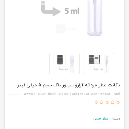
دکانت عطر مردانه آزارو سیلور بلک حجم 5 میلی لیتر
Azzaro Silver Black Eau De Toilette For Men Decant , 5ml
دسته :
عطر جیبی