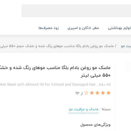
لوازم بهداشتی
عطر، ادکلن و اسپری
زود مصرف‌ها
بت مو
ماسک مو روغن بادام بلگا مناسب موهای رنگ شده و خشک حجم 550 میلی لیتر
ماسک مو روغن بادام بلگا مناسب موهای رنگ شده و خ
550 میلی لیتر
Hair Mask with Almond Oil For Colored and Damaged Hair , 550 ml
از 93
دسته :
ماسک و مراقبت مو
ویژگی‌های محصول