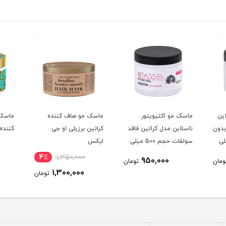
ین
ماسک مو اکتیویتور
ماسک مو صاف کننده
ماسک 
دون
تاسلاین مدل کراتین فاقد
کراتین برزیلی او جی
کننده 
500 میلی
سولفات حجم 500 میلی
ایکس
لیتر
4٪
1,350,000
950,000
ومان
تومان
1,300,000
تومان