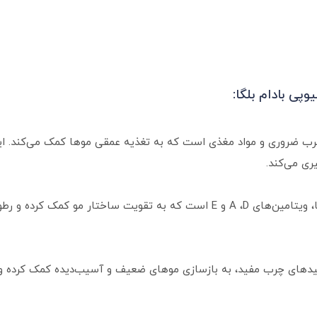
ی بادام بلگا:
ر از ویتامین E، اسیدهای چرب ضروری و مواد مغذی است که به تغذیه عمقی موها کمک م
ری می‌کند.
روغن آووکادو منبعی غنی از آنتی‌ اکسیدان‌ها، ویتامین‌های A ،D و E است که به 
ن ارزشمند با داشتن ویتامین E و اسیدهای چرب مفید، به بازسازی موهای ضعیف و آسیب‌دید