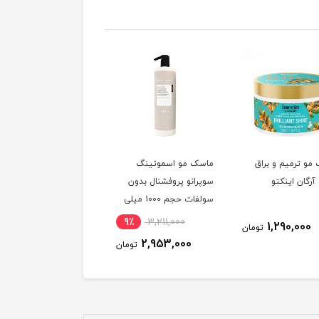
مو ترمیم و براق
ماسک مو اسموتینگ
ماسک مو تاسلاین مدل
آرگان اینکتو
سوپرانو پروفشنال بدون
کراتین شماره 4 فاقد
سولفات حجم 1000 میلی
سولفات حجم 500 میلی
لیتر
لیتر
9٪
3,211,000
995,000
1,290,000
تومان
توم
2,953,000
تومان