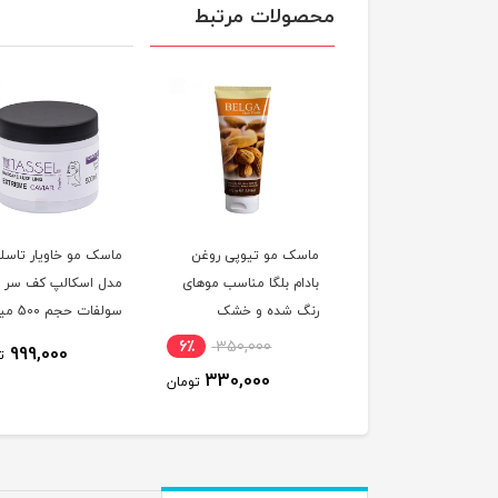
محصولات مرتبط
ک مو آبرسان و ترمیم
ماسک مو تیوپی روغن
ماسک مو خاویار تاسلا
ده هیربرست حاوی
بادام بلگا مناسب موهای
مدل اسکالپ کف سر ب
ن آووکادو و نارگیل
رنگ شده و خشک
سولفات حجم 
سب موهای خشک و
لیتر
6٪
350,000
11٪
5,289,000
999,000
ت
ب دیده و نازک
330,000
4,717,900
تومان
تومان