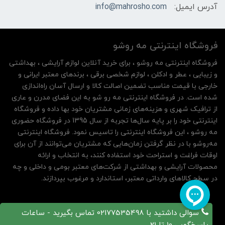
آدرس ایمیل:
info@mahrosho.com
فروشگاه اینترنتی مه‌ رو‌شو
فروشگاه اینترنتی مه‌ رو‌شو ، برای خرید آنلاین لوازم آرایشی ، بهداشتی
و زیبایی ، عطر و ادکلن ، لوازم شخصی برقی ، برندهای معتبر ایرانی و
خارجی با قیمت مناسب تضمین اصالت کالا و ارسال آسان راه‌اندازی
شده است. در فروشگاه اینترنتی مه رو شو به این فضای مدرن و عاری
از ترافیک شهری و هزینه‌های زمانی مشتریان خود بها داده و فروشگاه
اینترنتی خود را بر پایه سال‌ها تجربه از سال 1395 در فروشگاه حضوری
مه روشو ، این فروشگاه اینترنتی را تاسیس نمود. فروشگاه اینترنتی
مه‌رو‌شو با در نظر گرفتن زمان‌هایی که مشتریان می‌توانند از آن‌ برای
اوقات فراغت و استراحت خود استفاده کنند، به انتخاب و ارائه
محصولات آرایشی و بهداشتی از شرکت‌های معتبر بومی و داخلی و چه
در سطح کالاهای وارداتی معتبر، استاندارد و مرغوب بپردازند.
سوالی داشتید با 02177535498 تماس بگیرید - ساعات