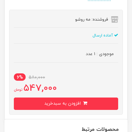
فروشنده: مه رو‌شو
آماده ارسال
موجودی : 1 عدد
6%
580,000
547,000
تومان
افزودن به سبدخرید
محصولات مرتبط