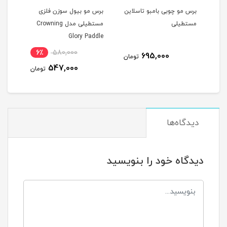
این
برس مو چوبی بامبو تاسلاین
برس مو بیول سوزن فلزی
برس 
مستطیلی
مستطیلی مدل Crowning
rush
Glory Paddle
6٪
580,000
695,000
مان
تومان
547,000
تومان
دیدگاه‌ها
دیدگاه خود را بنویسید