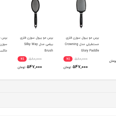
برس مو بیول سوزن فلزی
برس مو بیول سوزن فلزی
برس م
مستطیلی مدل Crowning
بیضی مدل Silky Way
سوزن 
Glory Paddle
Brush
خاکست
6٪
580,000
6٪
580,000
ومان
547,000
547,000
تومان
تومان