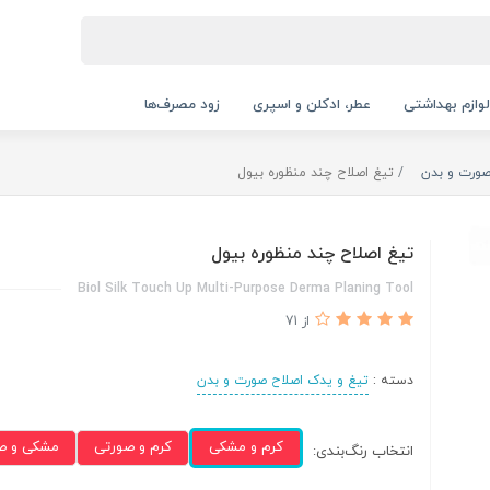
لوازم بهداشتی
عطر، ادکلن و اسپری
زود مصرف‌ها
صورت و بدن
تیغ اصلاح چند منظوره بیول
تیغ اصلاح چند منظوره بیول
Biol Silk Touch Up Multi-Purpose Derma Planing Tool
از 71
دسته :
تیغ و یدک اصلاح صورت و بدن
کرم و مشکی
کرم و صورتی
مشکی و ص
انتخاب رنگ‌بندی: