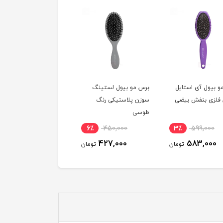
و بیول آی استایل
برس مو بیول لستینگ
برس مو بیول لستینگ
فلزی بنفش بیضی
سوزن پلاستیکی رنگ
سوزن پلاستیکی رنگ
طوسی
صورتی
6٪
450,000
6٪
450,000
3٪
599,000
427,000
427,000
583,000
تومان
تومان
توم