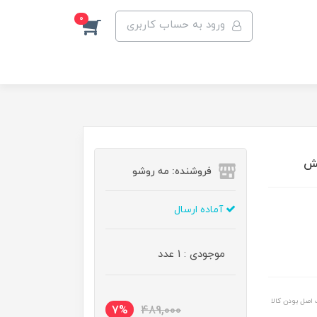
0
ورود به حساب کاربری
فش
فروشنده: مه رو‌شو
آماده ارسال
موجودی : 1 عدد
اصل بودن کالا
7%
489,000