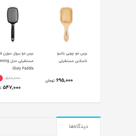
 مو چوبی بامبو
برس مو چوبی بامبو
برس مو بیول سوزن فل
لاین بیضی
تاسلاین مستطیلی
مستطیلی مدل 
Glory Paddle
580,000
695,000
695,000
تومان
تومان
547,000
ت
دیدگاه‌ها