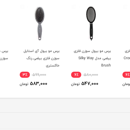
زی
برس مو بیول سوزن فلزی
برس مو بیول آی استایل
برس م
Crowning
بیضی مدل Silky Way
سوزن فلزی بیضی رنگ
سوزن 
Brush
خاکستری
3٪
599,000
6٪
580,000
6٪
583,000
547,000
ومان
تومان
تومان