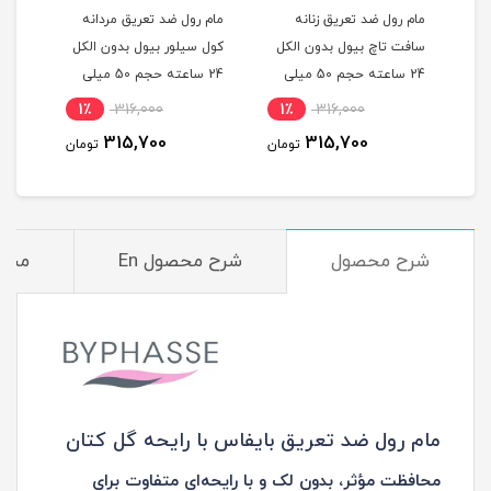
مام رول ضد تعریق زنانه
مام رول ضد تعریق مردانه
مام 
ل
سافت تاچ بیول بدون الکل
کول سیلور بیول بدون الکل
انرژ
یلی
24 ساعته حجم 50 میلی
24 ساعته حجم 50 میلی
لیتر
لیتر
میلی
1٪
316,000
1٪
316,000
1
315,700
315,700
مان
تومان
تومان
شرح محصول
شرح محصول En
مشخ
مام رول ضد تعریق بایفاس با رایحه گل کتان
محافظت مؤثر، بدون لک و با رایحه‌ای متفاوت برای