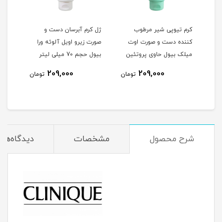
کرم تیوپی شیر مرطوب
ژل کرم آبرسان دست و
ژل ک
کننده دست و صورت اوت
صورت زیرو اویل آلوئه ورا
دست 
ی
میلک بیول حاوی پروتئین
بیول حجم 70 میلی لیتر
گیل
شیر و جو دوسر حجم 70
لیتر
209,000
209,000
مان
تومان
تومان
میلی لیتر
شرح محصول
مشخصات
دیدگاه‌ها