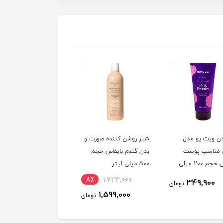
دن ویت یو مدل
شیر روشن کننده صورت و
لوسیون بدن وازلین حاو
 مناسب پوست
بدن گندم بایفاس حجم
عصاره کاکائو حجم 400
حساس حجم 200 میلی
500 میلی لیتر
میلی لیتر
5٪
873,400
8٪
1,723,000
349,900
تومان
833,700
1,599,000
تومان
توم