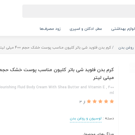
لوازم بهداشتی
عطر، ادکلن و اسپری
زود مصرف‌ها
روغن بدن
کرم بدن فلوید شی باتر کلیون مناسب پوست خشک حجم 400 میلی لیتر
میلی لیتر
Nourishing Fluid Body Cream With Shea Butter and Vitamin E , 400
ml
از 3
دسته :
لوسیون و روغن بدن
ویژگی‌های محصول