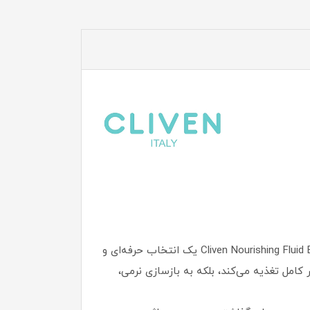
اگر از خشکی، زبری یا کشیدگی پوست بدن خود خسته شده‌اید، کرم بدن Cliven Nourishing Fluid Body Cream With Shea Butter and Vitamin E یک انتخاب حرفه‌ای و
امل تغذیه می‌کند، بلکه به بازسازی نرمی،