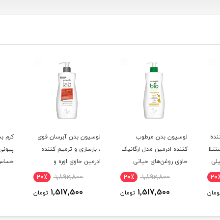
نده
لوسیون بدن مرطوب
لوسیون بدن آبرسان قوی
کرم ب
تلا
کننده ادرمین مدل ارگانیک
، بازسازی و ترمیم کننده
پیونی
حجم 500 میلی
حاوی روغن‌های حیاتی
ادرمین حاوی اوره و
حجم 400 میلی لیتر
هیالورونیک اسید حجم
لیتر
20٪
1,892,800
20٪
1,892,800
20
400 میلی لیتر
1,517,500
1,517,500
ومان
تومان
تومان