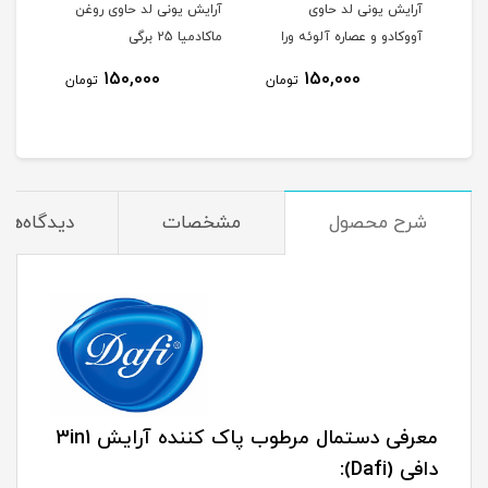
آرایش یونی لد حاوی
آرایش یونی لد حاوی روغن
آرای
آووکادو و عصاره آلوئه ورا
ماکادمیا 25 برگی
حاوی
25 برگی
آلوئه 
150,000
150,000
مان
تومان
تومان
شرح محصول
مشخصات
دیدگاه‌ها
معرفی دستمال مرطوب پاک کننده آرایش 3in1
دافی (Dafi):