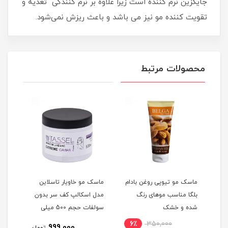
جایگزین نرم کننده است زیرا علاوه بر نرم کنندگی تغذیه و
تقویت کننده مو نیز می باشد و باعث ریزش نمی‌شود.
محصولات مرتبط
م
ماسک مو تیوپی روغن بادام
ماسک مو خاویار تاسلاین
ماسک
غن
بلگا مناسب موهای رنگ
مدل اسکالپ کف سر بدون
تاسل
شده و خشک
سولفات حجم 500 میلی
ده
لیتر
لیتر
6٪
350,000
11
999,000