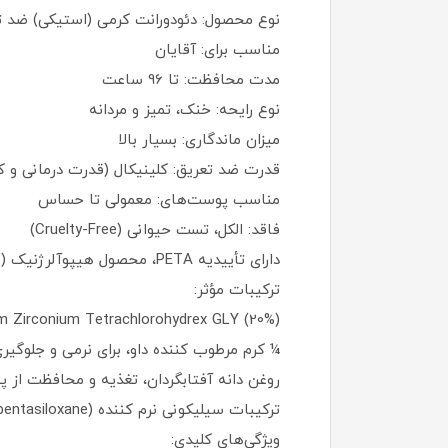
نوع محصول: دئودورانت کرمی (استیکی) ضد ت
مناسب برای: آقایان
مدت محافظت: تا 96 ساعت
نوع رایحه: خنک، تمیز و مردانه
میزان ماندگاری: بسیار بالا
قدرت ضد تعریق: کلینیکال (قدرت درمانی و ک
مناسب پوست‌های: معمولی تا حساس
فاقد: الکل، تست حیوانی (Cruelty-Free)
دارای تأییدیه PETA، محصول هیپوآلرژنیک (ضد حساسیت)
ترکیبات مؤثر:
Aluminum Zirconium Tetrachlorohydrex GLY (20%) – ماده فع
¼ کرم مرطوب‌ کننده داو، برای نرمی و جلوگی
روغن دانه آفتابگردان، تغذیه و محافظت از 
ترکیبات سیلیکونی نرم‌ کننده (Dimethicone, Cyclopentasiloxane)، لطافت و جذب سریع
ویژگی‌های کلیدی: