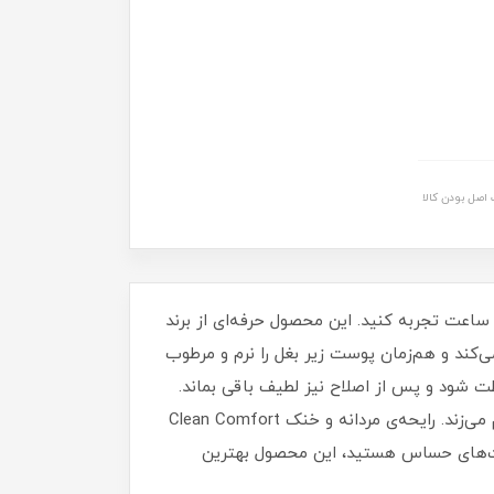
اصل بودن کالا
ا دئودورانت ضد تعریق کرمی مردانه داو کلینیکال مدل Clean Comfort، احساس تازگی، خشکی و اعتماد به‌ نفس را تا ۹۶ ساعت تجربه کنید. این محصول حرفه‌ای از برند
وگیری می‌کند و هم‌زمان پوست زیر بغل را نرم و مرطوب
ت شود و پس از اصلاح نیز لطیف باقی بماند.
بافت کرمی سبک و جذب سریع آن بدون ایجاد سفیدک یا لک روی لباس، تجربه‌ای تمیز، خنک و ماندگار را برای شما رقم می‌زند. رایحه‌ی مردانه و خنک Clean Comfort
پوست‌های حساس هستید، این محصول بهترین