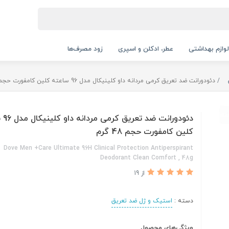
لوازم بهداشتی
عطر، ادکلن و اسپری
زود مصرف‌ها
دئودورانت ضد تعریق کرمی مردانه داو کلینیکال مدل 96 ساعته کلین کامفورت حجم 48 گرم
دئودورا
کلین کامفورت حجم 48 گرم
Dove Men +Care Ultimate 96H Clinical Protection Antiperspirant
Deodorant Clean Comfort , 48g
از 19
دسته :
استیک و ژل ضد تعریق
ویژگی‌های محصول