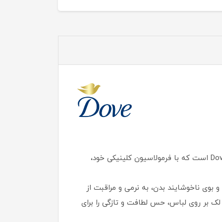
دئودورانت ضد تعریق کرمی مردانه داو کلینیکال مدل Clean Comfort یکی از قدرتمندترین محصولات سری Dove Men+Care است که با فرمولاسیون کلینیکی خود،
 بوی ناخوشایند بدن، به نرمی و مراقبت از
 بر روی لباس، حس لطافت و تازگی را برای