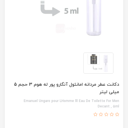
دکانت عطر مردانه امانئول آنگارو پور له هوم 3 حجم 5
میلی لیتر
Emanuel Ungaro pour LHomme lll Eau De Toilette For Men
Decant , 5ml