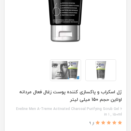
ژل اسکراب و پاکسازی کننده پوست زغال فعال مردانه
اولاین حجم 150 میلی لیتر
Eveline Men A-Treme Activated Charcoal Purifying Scrub Gel 6
in 1 , 150ml
از 9