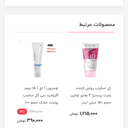
محصولات مرتبط
ر
ژل اسکراب روشن کننده
لوسیون آ اچ آ 15 درصد
حاوی
وایت پرستیژ 4 بعدی اولاین
اگزومید سی گل مناسب
 هیدروکسی اسید 7% و
حجم 150 میلی لیتر
پوست خشک حجم 100
میلی لیتر
21٪
490,000
1,215,000
مان
تومان
390,000
تومان