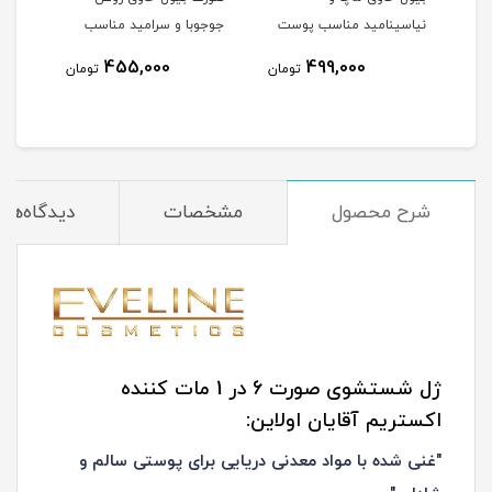
امین E آلوئه
نیاسینامید مناسب پوست
جوجوبا و سرامید مناسب
نیاس
 میلی
مختلط و چرب حجم 250
پوست خشک و معمولی
8
455,000
499,000
تومان
تومان
میلی لیتر
حجم 200 میلی لیتر
میلی
مان
شرح محصول
مشخصات
دیدگاه‌ها
ژل شستشوی صورت 6 در 1 مات کننده
اکستریم آقایان اولاین:
"غنی شده با مواد معدنی دریایی برای پوستی سالم و