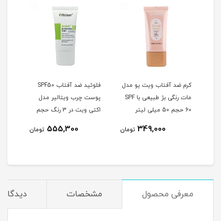
دل
کرم ضد آفتاب ویت یو مدل
فلوئید ضد آفتاب SPF50
لوسی
ا SPF
مات رنگی بژ طبیعی با SPF
پوست چرب ویتالیر مدل
60 حجم 50 میلی لیتر
اکتی ویت در 3 رنگ حجم
حجم 50 
50 میلی لیتر
555,300
349,000
مان
تومان
تومان
معرفی محصول
مشخصات
دیدگاه‌ه