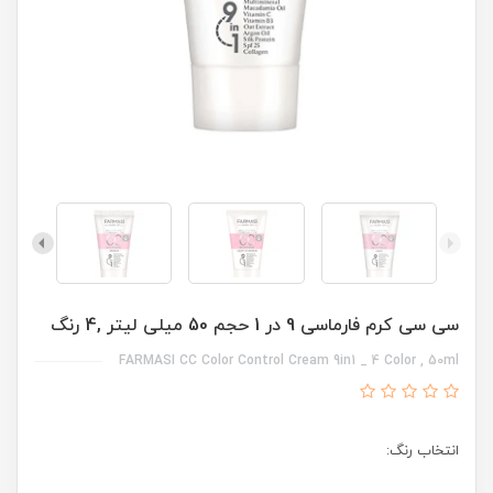
سی سی کرم فارماسی 9 در 1 حجم 50 میلی لیتر ,4 رنگ
FARMASI CC Color Control Cream 9in1 _ 4 Color , 50ml
انتخاب رنگ: