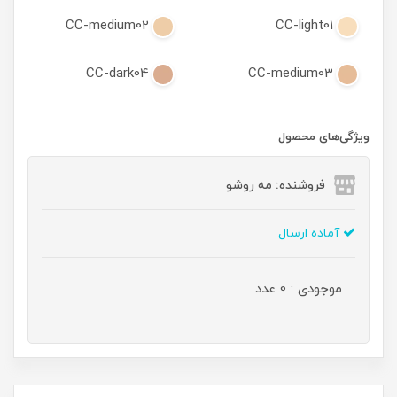
CC-medium02
CC-light01
CC-dark04
CC-medium03
ویژگی‌های محصول
فروشنده: مه رو‌شو
آماده ارسال
موجودی : 0 عدد