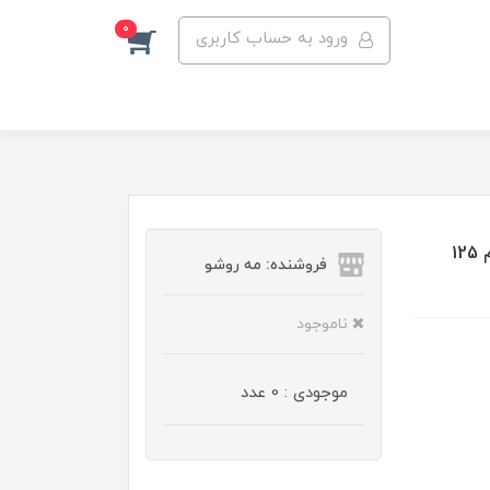
0
ورود به حساب کاربری
اسپری فیکس کننده آرایش فلورمار مدل All Day Fix حجم 125
فروشنده: مه رو‌شو
ناموجود
موجودی : 0 عدد