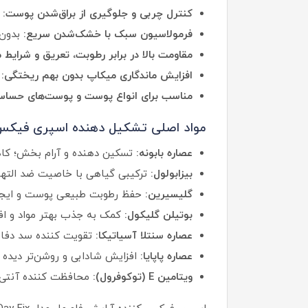
کنترل چربی و جلوگیری از براق‌شدن پوست:
ا
فرمولاسیون سبک با خشک‌شدن سریع:
بدون 
مقاومت بالا در برابر رطوبت، تعریق و شرایط
افزایش ماندگاری میکاپ بدون بهم‌ ریختگی:
ت
مناسب برای انواع پوست و پوست‌های حساس
مواد اصلی تشکیل‌ دهنده اسپری فیکس ف
عصاره بابونه:
تسکین‌ دهنده و آرام‌ بخش؛ 
بیزابولول:
ترکیبی گیاهی با خاصیت ضد الته
گلیسیرین:
حفظ رطوبت طبیعی پوست و ایجا
بوتیلن گلیکول:
کمک به جذب بهتر مواد و ا
عصاره سنتلا آسیاتیکا:
تقویت‌ کننده سد دفا
عصاره پاپایا:
افزایش شادابی و روشن‌تر دید
ویتامین E (توکوفرول):
محافظت‌ کننده آنتی‌