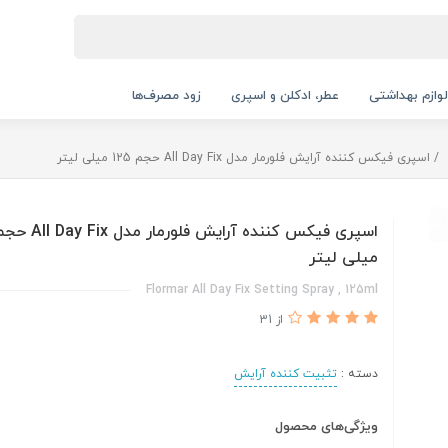
لوازم بهداشتی
عطر، ادکلن و اسپری
زود مصرف‌ها
اسپری فیکس کننده آرایش فلورمار مدل All Day Fix حجم 125 میلی لیتر
میلی لیتر
Flormar All Day Fix Setting Spray , 125ml
از 31
دسته :
تثبیت کننده آرایش
ویژگی‌های محصول