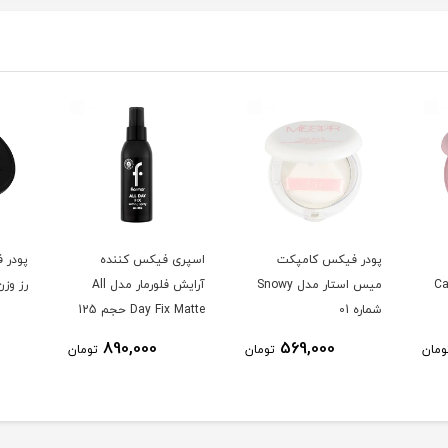
پودر فیکس کامپکت
اسپری فیکس کننده
پودر 
ل Candy
میس استار مدل Snowy
آرایش فلورمار مدل All
رز وزن 11 گ
شماره 01
Day Fix Matte حجم 125
میلی لیتر
890,000
569,000
ومان
تومان
تومان