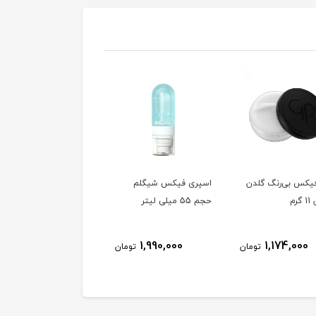
فیکس بی‌رنگ گلدن
اسپری فیکس شیگلم
پودر تثبیت کننده آرایش
رم
حجم 55 میلی لیتر
لیدو شماره 03 حجم 30
گرم
1,959,000
1,990,000
1,174,000
تومان
تومان
توم