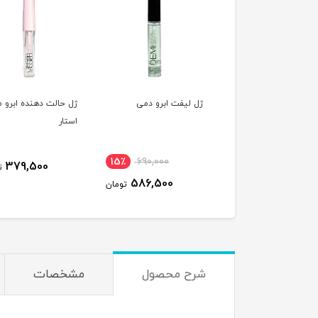
ژل لیفت ابرو دمی
ژل حالت دهنده ابرو
استار
15٪
690,000
379,500
ت
586,500
تومان
شرح محصول
مشخصات