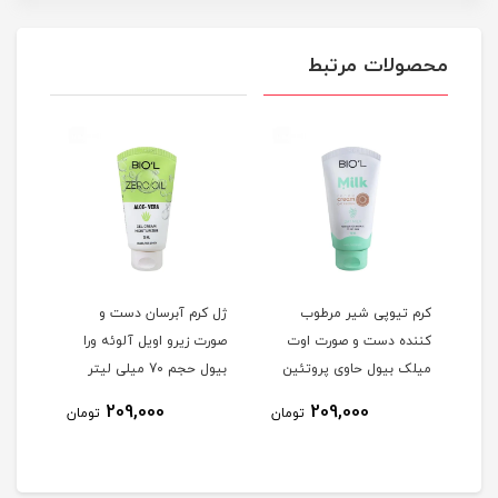
محصولات مرتبط
کرم تیوپی شیر مرطوب
ژل کرم آبرسان دست و
ژل ک
کننده دست و صورت اوت
صورت زیرو اویل آلوئه ورا
دست 
ی
میلک بیول حاوی پروتئین
بیول حجم 70 میلی لیتر
گیل
شیر و جو دوسر حجم 70
لیتر
209,000
209,000
مان
تومان
تومان
میلی لیتر