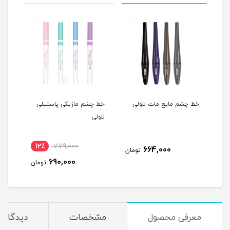
خط چشم مایع مات لاولی
خط چشم ماژیکی پاستیلی
لاولی
میلی
12٪
779,000
664,000
مان
تومان
690,000
تومان
معرفی محصول
مشخصات
دیدگاه‌ه