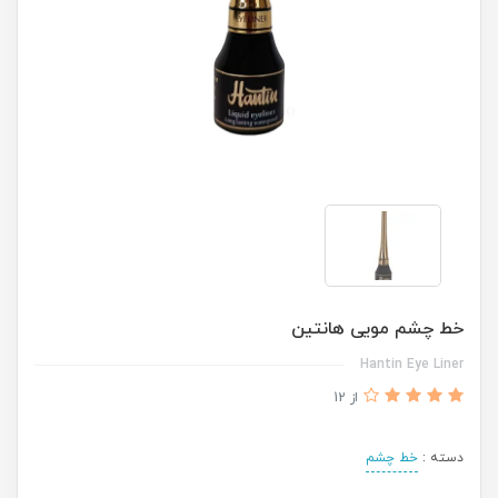
خط چشم مویی هانتین
Hantin Eye Liner
از 12
دسته :
خط چشم