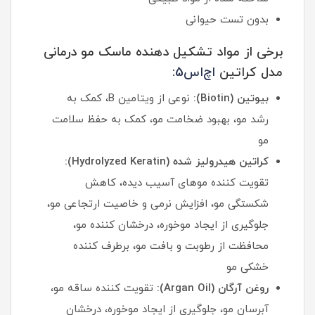
بدون تست حیوانی
برخی از مواد تشکیل دهنده ماسک مو درمانی
مدل کراتین
اچ‌اس‌5
:
بیوتین (Biotin):
نوعی از ویتامین B، کمک به
رشد مو، بهبود ضخامت مو، کمک به حفظ سلامت
مو
کراتین هیدرولیز شده (Hydrolyzed Keratin):
تقویت کننده موهای آسیب دیده، کاهش
شکستگی مو، افزایش نرمی و خاصیت ارتجاعی مو،
جلوگیری از ایجاد موخوره، درخشان کننده مو،
محافظت از رطوبت و بافت مو، برطرف کننده
خشکی مو
روغن آرگان (Argan Oil):
تقویت کننده ساقه مو،
آبرسان مو، جلوگیری از ایجاد موخوره، درخشان