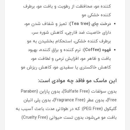
کننده مو، محافظت از رطوبت و بافت مو، برطرف
کننده خشکی مو
درخت چای (Tea tree):
تمیز و شفاف شدن مو،
دارای خاصیت ضد قارچی، کاهش شوره سر،
برطرف کننده خشکی، استحکام بخشیدن به مو
قهوه (Coffee):
نرم کننده و براق کننده، بهبود
بافت و ظاهر مو، افزایش نرمی و لطافت مو،
کاهش خاکستری یا سفیدی مو، کاهش ریزش مو
این ماسک مو فاقد چه موادی است:
بدون سولفات (Sulfate Free)، بدون پارابن (Paraben
Free)، بدون عطر (Fragrance Free)، بدون پلی اتیلن
گلیکول (PEG Free): که در طولانی مدت باعث آسیب به
بافت مو می‌شود، بدون تست حیوانی (Cruelty Free)