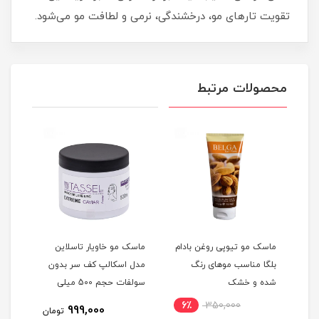
تقویت تارهای مو، درخشندگی، نرمی و لطافت مو می‌شود.
محصولات مرتبط
م
ماسک مو تیوپی روغن بادام
ماسک مو خاویار تاسلاین
ماسک
غن
بلگا مناسب موهای رنگ
مدل اسکالپ کف سر بدون
تاسل
شده و خشک
سولفات حجم 500 میلی
ده
لیتر
لیتر
6٪
350,000
11
999,000
تومان