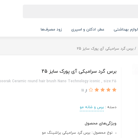
لوازم بهداشتی
عطر، ادکلن و اسپری
زود مصرف‌ها
برس گرد سرامیکی آی پورک سایز 25
برس گرد سرامیکی آی پورک سایز 25
poorak Ceramic round hair brush Nano Technology iconic , size:25
از 11
دسته :
برس و شانه مو
ویژگی‌های محصول
نوع محصول:: برس گرد سرامیکی براشینگ مو