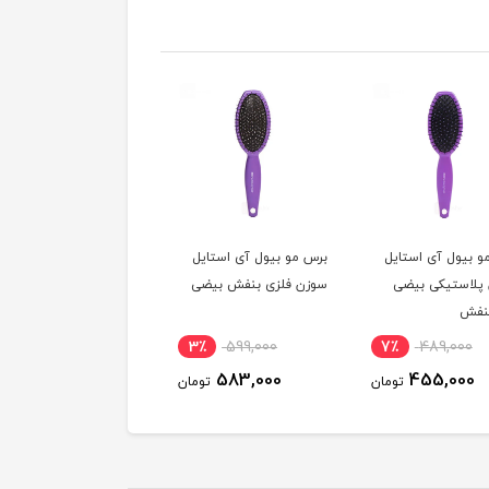
و بیول آی استایل
برس مو بیول آی استایل
برس مو بیول لستینگ
پلاستیکی بیضی
سوزن فلزی بنفش بیضی
سوزن پلاستیکی رنگ
نفش
طوسی
6٪
450,000
3٪
599,000
7٪
489,000
427,000
583,000
455,000
تومان
تومان
توم