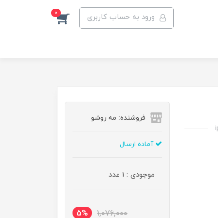
0
ورود به حساب کاربری
فروشنده: مه رو‌شو
i
آماده ارسال
موجودی : 1 عدد
5%
1,076,000