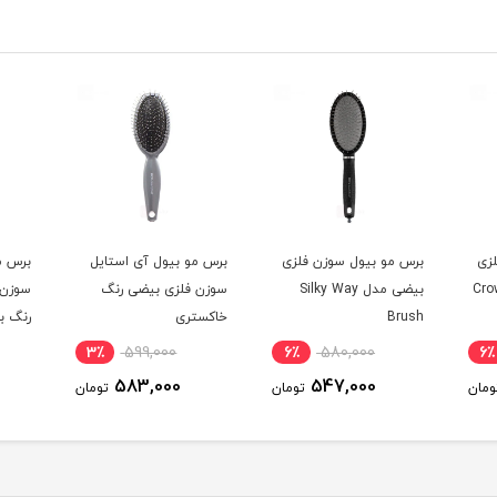
زی
برس مو بیول سوزن فلزی
برس مو بیول آی استایل
برس م
Crowning
بیضی مدل Silky Way
سوزن فلزی بیضی رنگ
سوزن 
Brush
خاکستری
رنگ ب
3٪
599,000
6٪
580,000
6٪
583,000
547,000
ومان
تومان
تومان