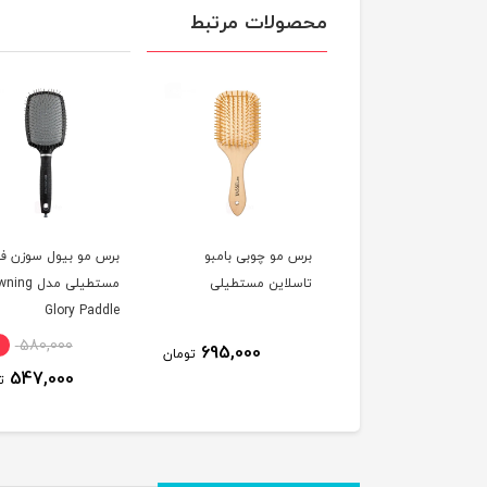
محصولات مرتبط
 مو چوبی بامبو
برس مو چوبی بامبو
برس مو بیول سوزن فل
لاین بیضی
تاسلاین مستطیلی
مستطیلی مدل 
Glory Paddle
580,000
695,000
695,000
تومان
تومان
547,000
ت