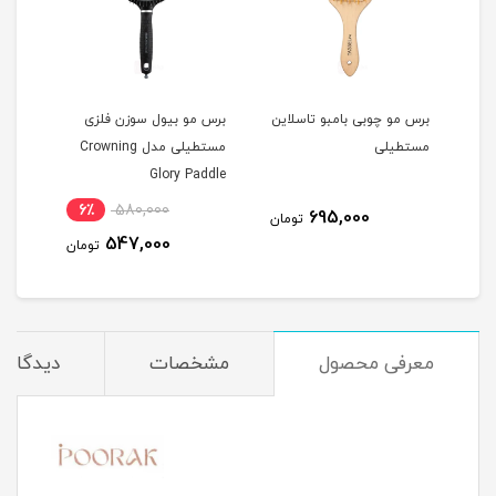
این
برس مو چوبی بامبو تاسلاین
برس مو بیول سوزن فلزی
برس 
مستطیلی
مستطیلی مدل Crowning
rush
Glory Paddle
6٪
580,000
695,000
مان
تومان
547,000
تومان
معرفی محصول
مشخصات
دیدگاه‌ه