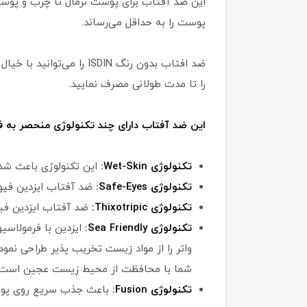
این ضد آفتاب برای پوست نرمال تا چرب و پوس
پوست را به حداقل می‌رساند.
ضد افتاب بدون رنگ SDIN
را تا مدت طولانی مصرف نمایید.
این ضد آفتاب دارای چند تکنولوژی منحصر به ف
تکنولوژی Wet-Skin:
این تکنولوژی باعث شده
تکنولوژی Safe-Eyes:
ضد آفتاب ایزدین فیو
تکنولوژی Thixotripic:
ضد آفتاب ایزدین فیو
تکنولوژی Sea Friendly:
ایزدین با فرمولاس
شما با محافظت از محیط زیست عجین است، می
تکنولوژی Fusion:
باعث جذب سریع روی پو