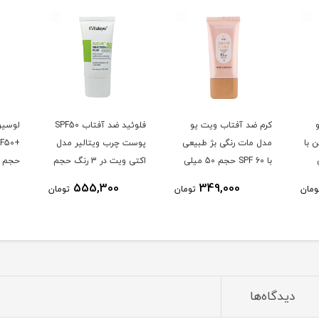
کرم ضد آفتاب ویت یو
فلوئید ضد آفتاب SPF50
لوسیو
 با
مدل مات رنگی بژ طبیعی
پوست چرب ویتالیر مدل
ی
با SPF 60 حجم 50 میلی
اکتی ویت در 3 رنگ حجم
حجم 50 میل
لیتر
50 میلی لیتر
555,300
349,000
ومان
تومان
تومان
دیدگاه‌ها