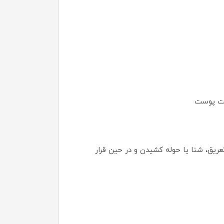
فت پوست
ار زیاد روی پوست بمالید. هر 2 ساعت یک‌بار و بعد از تعریق، شنا یا حوله کشیدن و در حین قرار