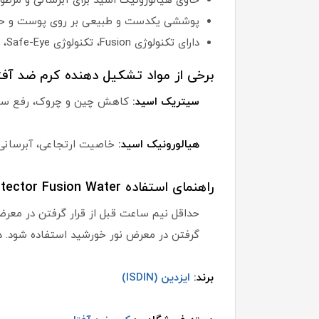
حاوی هیالورونیک اسید برای آبرسانی و مرط
پوششی یکدست و طبیعی بر روی پوست و حاف
دارای تکنولوژی Fusion، تکنولوژی Safe-Eye، تکنولوژی Wet-Skin، تکنولوژی Thixotropic، تکنولوژی هیپوآلرژیک
برخی از مواد تشکیل دهنده کرم ضد آفتا
سیتریک اسید:
کاهش چین و چروک، رفع سوزش 
هیالورونیک اسید:
خاصیت ارتجاعی، آبرسانی
راهنمای استفاده Isdin Fotoprotector Fusion Water:
گرفتن در معرض نور خورشید استفاده شود.
برند:
ایزدین (ISDIN)