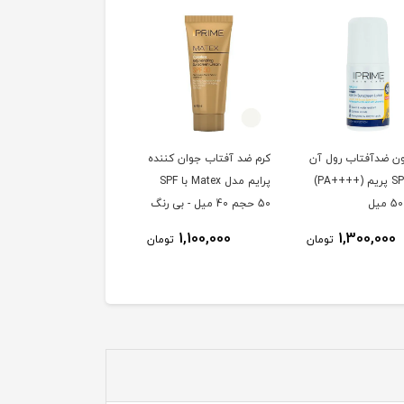
ن ضدآفتاب رول آن
کرم ضد آفتاب جوان کننده
کرم ضد آفتاب جوان کنن
+SPF50 پریم (++++PA)
پرایم مدل Matex با SPF
رنگی پرایم مدل Matex
50 حجم 40 میل - بی رنگ
SPF 50 حجم 40 میلی
لیتر
1,100,000
1,100,000
1,300,000
تومان
تومان
توم