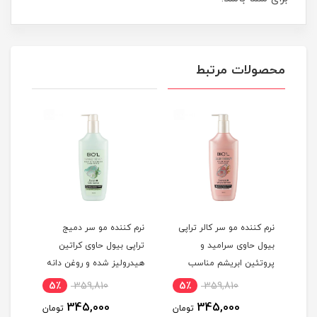
محصولات مرتبط
نرم کننده مو سر کالر تراپی
نرم کننده مو سر دمیج
شامپ
بیول حاوی سرامید و
تراپی بیول حاوی کراتین
پروتئین ابریشم مناسب
هیدرولیز شده و روغن دانه
میلی
موهای رنگ و دکلره شده
کینوا مناسب موهای خشک
5٪
359,810
5٪
359,810
1
بدون سولفات حجم 300
و شکننده و آسیب دیده
345,000
345,000
مان
تومان
تومان
میلی لیتر
بدون سولفات حجم 300