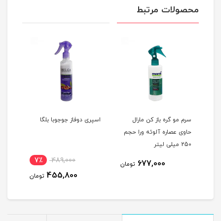
محصولات مرتبط
ال
سرم مو گره باز کن مارال
اسپری دوفاز جوجوبا بلگا
اسپر
حاوی عصاره آلوئه ورا حجم
مناس
250 میلی لیتر
حجم 150 میلی
7٪
489,000
677,000
مان
تومان
455,800
تومان