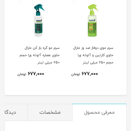
ال
سرم موی دوفاز ضد وز مارال
سرم مو گره باز کن مارال
اسپر
حاوی کارتین و آلوئه ورا
حاوی عصاره آلوئه ورا حجم
حجم 250 میلی لیتر
250 میلی لیتر
677,000
677,000
مان
تومان
تومان
معرفی محصول
مشخصات
دیدگاه‌ه