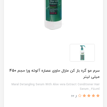
سرم مو گره باز کن مارال حاوی عصاره آلوئه ورا حجم 450
میلی لیتر
Maral Detangling Serum With Aloe vera Extract Conditioner Hair
Serum , 450ml
از 62