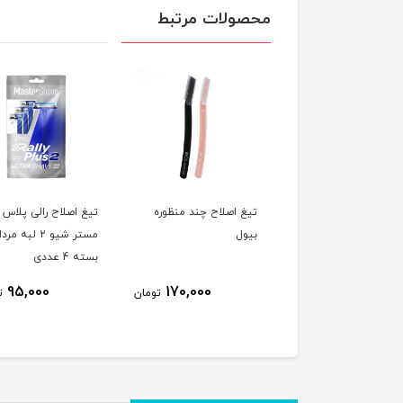
محصولات مرتبط
تیغ اصلاح چند منظوره
بیول
مستر شیو 2 لبه مر
بسته 4 عددی
95,000
170,000
تومان
ت