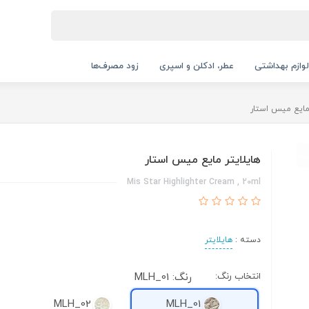
لوازم بهداشتی
عطر، ادکلن و اسپری
زود مصرف‌ها
 مایع میس استار
هایلایتر مایع میس استار
Mis Star Highlighter Cream , 20ml
دسته :
هایلایتر
انتخاب رنگ:
رنگ: MLH_01
MLH_02
MLH_01