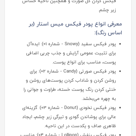
فیکس کردن کل صورت و همچنین ناحیه حساس
زیر چشم.
معرفی انواع پودر فیکس میس استار (بر
اساس رنگ):
پودر فیکس سفید (Snowy - شماره 01): ایده‌آل
برای تثبیت عمومی آرایش و جذب چربی اضافی
پوست، مناسب برای انواع پوست.
پودر فیکس صورتی (Candy - شماره 02): برای
روشن کردن و شاداب کردن پوست‌های روشن و
خنثی کردن رنگ پوست خسته، طراوت و جوانی را
به چهره می‌بخشد.
پودر فیکس نخودی (Donut - شماره 03): گزینه‌ای
عالی برای پوشاندن گودی و تیرگی زیر چشم، ایجاد
ظاهری صاف و یکدست در این ناحیه.
پودر فیکس بنفش (Lollipop - شماره 04): مناسب