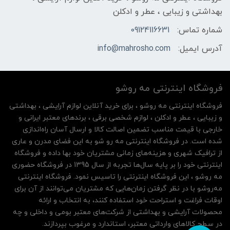
بهداشتی و زیبایی ، عطر و ادکلن
شماره تماس:
09124116631
آدرس ایمیل:
info@mahrosho.com
فروشگاه اینترنتی مه‌ رو‌شو
فروشگاه اینترنتی مه‌ رو‌شو ، برای خرید آنلاین لوازم آرایشی ، بهداشتی
و زیبایی ، عطر و ادکلن ، لوازم شخصی برقی ، برندهای معتبر ایرانی و
خارجی با قیمت مناسب تضمین اصالت کالا و ارسال آسان راه‌اندازی
شده است. در فروشگاه اینترنتی مه رو شو به این فضای مدرن و عاری
از ترافیک شهری و هزینه‌های زمانی مشتریان خود بها داده و فروشگاه
اینترنتی خود را بر پایه سال‌ها تجربه از سال 1395 در فروشگاه حضوری
مه روشو ، این فروشگاه اینترنتی را تاسیس نمود. فروشگاه اینترنتی
مه‌رو‌شو با در نظر گرفتن زمان‌هایی که مشتریان می‌توانند از آن‌ برای
اوقات فراغت و استراحت خود استفاده کنند، به انتخاب و ارائه
محصولات آرایشی و بهداشتی از شرکت‌های معتبر بومی و داخلی و چه
در سطح کالاهای وارداتی معتبر، استاندارد و مرغوب بپردازند.