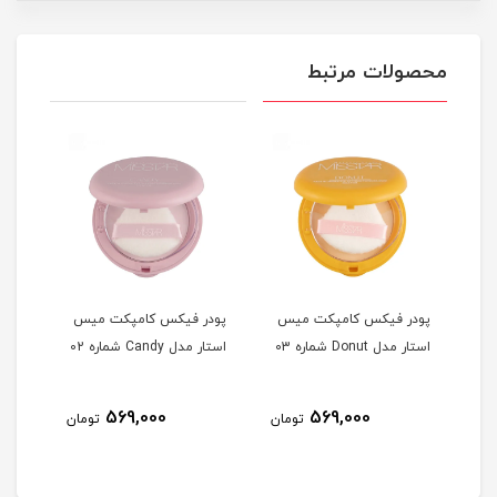
محصولات مرتبط
یس
پودر فیکس کامپکت میس
پودر فیکس کامپکت میس
اسپر
شماره
استار مدل Donut شماره 03
استار مدل Candy شماره 02
Matte حجم 125 م
569,000
569,000
مان
تومان
تومان