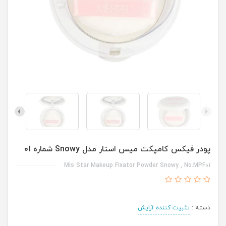
پودر فیکس کامپکت میس استار مدل Snowy شماره 01
Mis Star Makeup Fixator Powder Snowy , No.MPF01
دسته :
تثبیت کننده آرایش