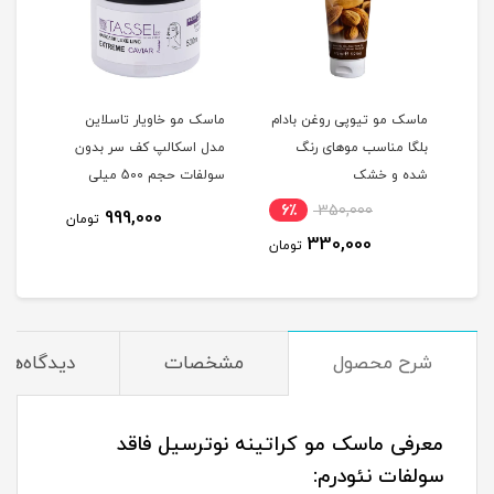
م
ماسک مو تیوپی روغن بادام
ماسک مو خاویار تاسلاین
ماسک
غن
بلگا مناسب موهای رنگ
مدل اسکالپ کف سر بدون
تاسل
شده و خشک
سولفات حجم 500 میلی
ده
لیتر
لیتر
6٪
350,000
11
999,000
تومان
330,000
مان
تومان
شرح محصول
مشخصات
دیدگاه‌ها
معرفی ماسک مو کراتینه نوترسیل فاقد
سولفات
نئودرم
: