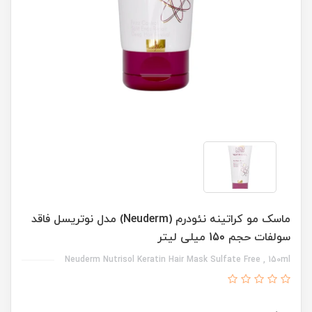
ماسک مو کراتینه نئودرم (Neuderm) مدل نوتریسل فاقد
سولفات حجم 150 میلی لیتر
Neuderm Nutrisol Keratin Hair Mask Sulfate Free , 150ml