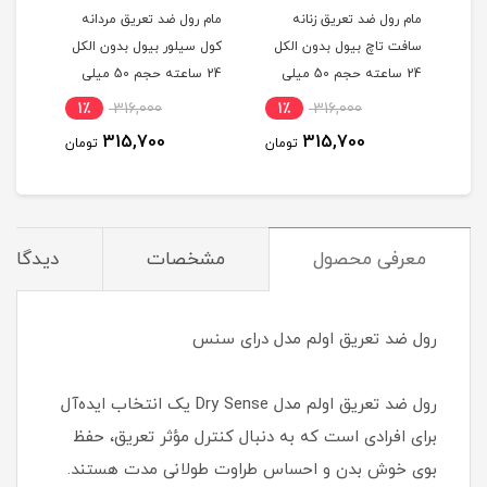
مام رول ضد تعریق زنانه
مام رول ضد تعریق مردانه
مام 
ل
سافت تاچ بیول بدون الکل
کول سیلور بیول بدون الکل
انرژ
یلی
24 ساعته حجم 50 میلی
24 ساعته حجم 50 میلی
لیتر
لیتر
میلی
1٪
316,000
1٪
316,000
1
315,700
315,700
مان
تومان
تومان
معرفی محصول
مشخصات
دیدگاه‌ه
رول ضد تعریق اولم مدل درای سنس
رول ضد تعریق اولم مدل Dry Sense یک انتخاب ایده‌آل
برای افرادی است که به دنبال کنترل مؤثر تعریق، حفظ
بوی خوش بدن و احساس طراوت طولانی‌ مدت هستند.