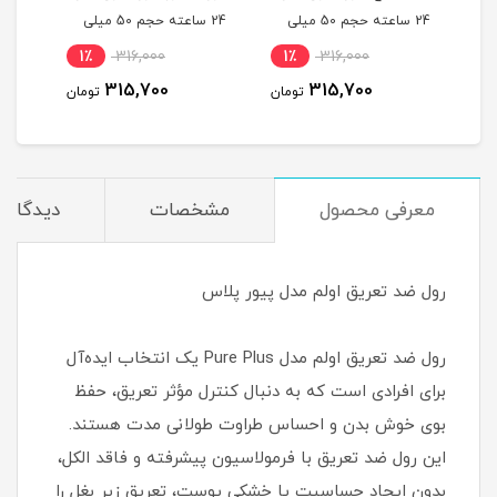
یلی
24 ساعته حجم 50 میلی
24 ساعته حجم 50 میلی
لیتر
لیتر
میلی
1٪
316,000
1٪
316,000
1
315,700
315,700
مان
تومان
تومان
معرفی محصول
مشخصات
دیدگاه‌ه
رول ضد تعریق اولم مدل پیور پلاس
رول ضد تعریق اولم مدل Pure Plus یک انتخاب ایده‌آل
برای افرادی است که به دنبال کنترل مؤثر تعریق، حفظ
بوی خوش بدن و احساس طراوت طولانی‌ مدت هستند.
این رول ضد تعریق با فرمولاسیون پیشرفته و فاقد الکل،
بدون ایجاد حساسیت یا خشکی پوست، تعریق زیر بغل را