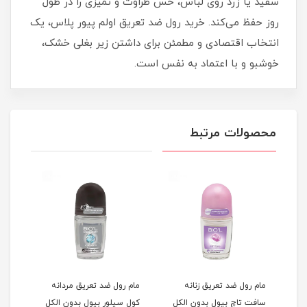
سفید یا زرد روی لباس، حس طراوت و تمیزی را در طول
روز حفظ می‌کند. خرید رول ضد تعریق اولم پیور پلاس، یک
انتخاب اقتصادی و مطمئن برای داشتن زیر بغلی خشک،
خوشبو و با اعتماد به‌ نفس است.
محصولات مرتبط
مام رول ضد تعریق زنانه
مام رول ضد تعریق مردانه
مام 
ل
سافت تاچ بیول بدون الکل
کول سیلور بیول بدون الکل
انرژ