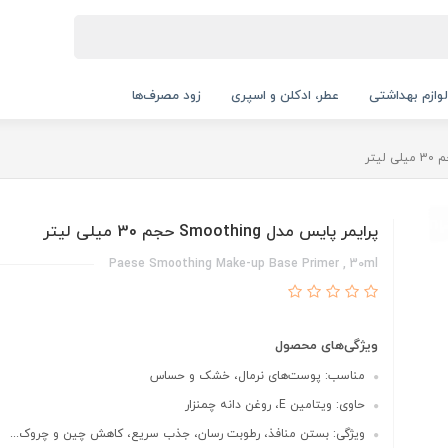
لوازم بهداشتی
عطر، ادکلن و اسپری
زود مصرف‌ها
پرایمر پایس مدل Smoothing حجم 30 میلی لیتر
Paese Smoothing Make-up Base Primer , 30ml
ویژگی‌های محصول
مناسب: پوست‌های نرمال، خشک و حساس
حاوی: ویتامین E، روغن دانه چمنزار
ویژگی: بستن منافذ، رطوبت رسان، جذب سریع، کاهش چین و چروک...