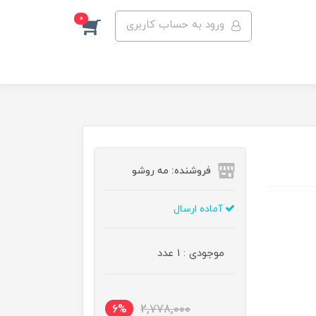
0
ورود به حساب کاربری
فروشنده: مه رو‌شو
آماده ارسال
موجودی : 1 عدد
6%
2,778,000