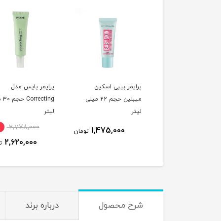
یمر روشن کننده پوست
پرایمر بیبی اسکین
پرایمر پایس مدل
فلورمار مدل Illuminating
میبلین حجم 22 میلی
cting
لی لیتر
لیتر
لیتر
2,778,000
11٪
1,458,000
1,475,000
تومان
2,620,000
1,299,000
تومان
ت
شرح محصول
درباره برند