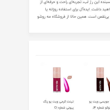
بنده این رژ لب، تجربه‌ای راحت و حرفه‌ای از
هید داشت. ایده‌آل برای استفاده روزانه یا
دنبال یک رژ لب مایع با کیفیت بالا و رنگ‌هایی عمیق هستید، Paese The Kiss Lips انتخابی بی‌نقص است. همین حالا از فروشگاه مه‌ روشو
جویسی ویت یو
تینت کرمی ویت یو رنگ
تینت کرمی ویت یو رنگ
کو شماره J4
پیونی شماره C1
رزی شماره C2