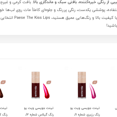
. بافت کرمی و غیرچس
استفاده، پوششی یکدست، رنگی پررنگ و جلوه‌ای کاملاً مات روی لب‌ها خوا
آرایش‌های مجلسی. اگر به‌
اشید!
س
تینت جویسی ویت یو
تینت جویسی ویت یو
تینت 
رنگ رزبری شماره J1
رنگ گیلاس شماره J2
رنگ کو