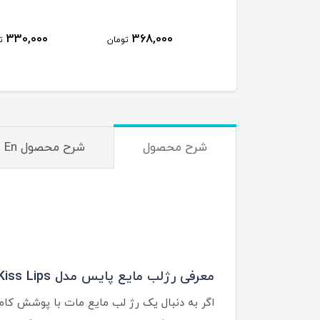
330,000
368,000
391,000
تومان
تومان
ت
شرح محصول
شرح محصول En
معرفی رژلب مایع پایس مدل The Kiss Lips در 6 رنگ
اگر به دنبال یک رژ لب مایع مات با پوشش کام