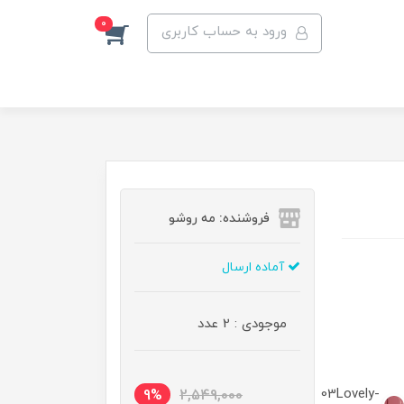
0
ورود به حساب کاربری
فروشنده: مه رو‌شو
آماده ارسال
موجودی : 2 عدد
03Lovely-
9%
2,549,000