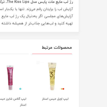
رژ لب مایع مات پایس مدل The Kiss Lips، ترکیبی از رنگی خیره‌کننده، بافتی سبک و ماندگاری بالا
آرایش لب را برایتان رقم می‌زند. تنها با یک‌بار 
تهیه کنید و لب‌هایی جذاب‌تر از همیشه داشته ب
محصولات مرتبط
رژلب مایع 24 ساعته
لیپ اویل میس استار
لیپ گلاس شاین می
 استار
استار