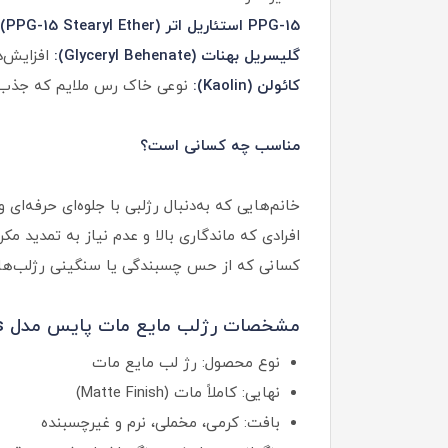
PPG-15 استئاریل اتر (PPG-15 Stearyl Ether):
گلیسریل بهنات (Glyceryl Behenate):
افزایش‌د
کائولن (Kaolin):
نوعی خاک رس ملایم که جذب چر
مناسب چه کسانی است؟
خانم‌هایی که به‌دنبال رژلبی با جلوه‌ای حرفه‌ای
افرادی که ماندگاری بالا و عدم نیاز به تمدید مک
کسانی که از حس چسبندگی یا سنگینی رژلب‌ها
مشخصات رژلب مایع مات پایس مدل The Kiss Lips
نوع محصول: رژ لب مایع مات
نهایی: کاملاً مات (Matte Finish)
بافت: کرمی، مخملی، نرم و غیرچسبنده