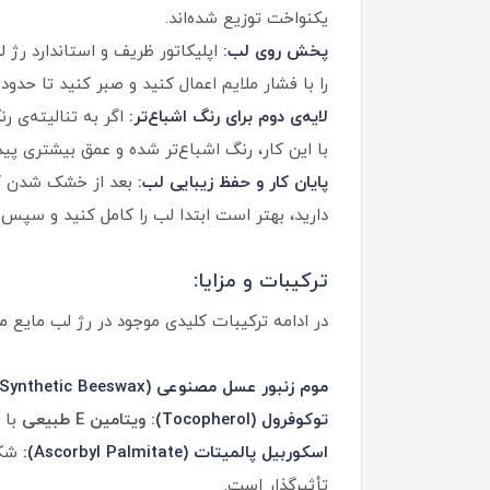
یکنواخت توزیع شده‌اند.
پخش روی لب:
اپلیکاتور ظریف و استاندارد رژ
را با فشار ملایم اعمال کنید و صبر کنید تا حدود
لایه‌ی دوم برای رنگ‌ اشباع‌تر:
اگر به تنالیته‌ی ر
با این کار، رنگ اشباع‌تر شده و عمق بیشتری پیدا
پایان کار و حفظ زیبایی لب:
بعد از خشک شدن کام
دارید، بهتر است ابتدا لب را کامل کنید و سپس ب
ترکیبات و مزایا:
در ادامه ترکیبات کلیدی موجود در رژ لب مایع 
موم زنبور عسل مصنوعی (Synthetic Beeswax):
توکوفرول (Tocopherol):
ویتامین E طبیعی
با 
اسکوربیل پالمیتات (Ascorbyl Palmitate):
شکل
تأثیرگذار است.