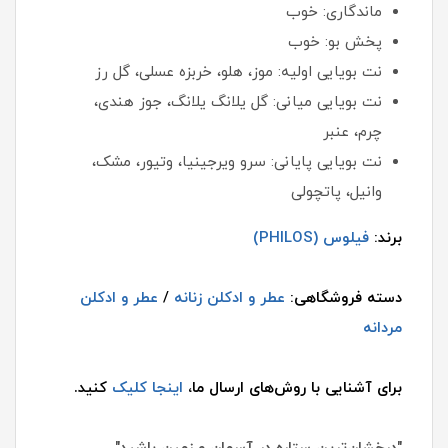
ماندگاری: خوب
پخش بو: خوب
نت بویایی اولیه: موز، هلو، خربزه عسلی، گل رز
نت بویایی میانی: گل یلانگ یلانگ، جوز هندی،
چرم، عنبر
نت بویایی پایانی: سرو ویرجینیا، وتیور، مشک،
وانیل، پاتچولی
برند:
فیلوس (PHILOS)
دسته فروشگاهی:
عطر و ادکلن زنانه
/
عطر و ادکلن
مردانه
برای آشنایی با روش‌های ارسال ما،
اینجا کلیک
کنید.