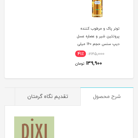
تونر پاک و مرطوب کننده
پروتئین شیر و عصاره عسل
دیپ سنس حجم 160 میلی
لیتر
41٪
235,000
139,900
تومان
شرح محصول
تقدیم نگاه گرمتان
م