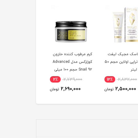
ماسک مجیک لیفت
کرم مرطوب کننده حلزون
کرایو تراپی اولاین حجم 50
کوزارکس مدل Advanced
لیتر
Snail 92 حجم 100 میلی
لیتر
2٪
2,739,000
12٪
2,832,000
2,690,000
2,500,000
تومان
تومان