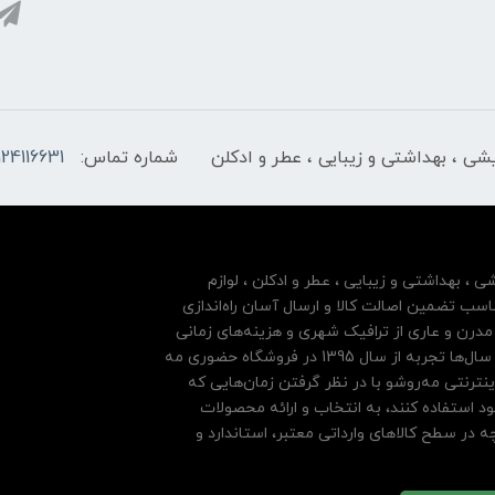
ایشی ، بهداشتی و زیبایی ، عطر و ادکلن
شماره تماس:
124116631
شی ، بهداشتی و زیبایی ، عطر و ادکلن ، لوازم
سب تضمین اصالت کالا و ارسال آسان راه‌اندازی
درن و عاری از ترافیک شهری و هزینه‌های زمانی
مشتریان خود بها داده و فروشگاه اینترنتی خود را بر پایه سال‌ها تجربه از سال 1395 در فروشگاه حضوری مه
نترنتی مه‌رو‌شو با در نظر گرفتن زمان‌هایی که
ود استفاده کنند، به انتخاب و ارائه محصولات
 در سطح کالاهای وارداتی معتبر، استاندارد و