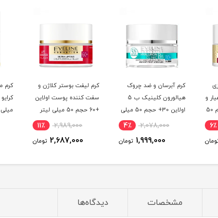
زی
کرم آبرسان و ضد چروک
کرم لیفت بوستر کلاژن و
کرم 
قوی طلای 24 عیار و
هيالورون کلينيک ب 5
سفت کننده پوست اولاین
کلاژن اولاین 60+ حجم 50
اولاین 30+ حجم 50 میلی
+60 حجم 50 میلی لیتر
میلی 
لیتر
11٪
2,989,000
4٪
2,078,000
6٪
2,687,000
1,999,000
ومان
تومان
تومان
مشخصات
دیدگاه‌ها