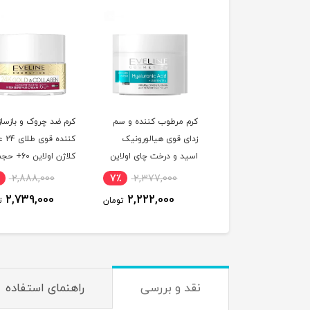
کرم مرطوب کننده و سم
کرم ضد چروک و بازسا
زدای قوی هیالورونیک
کننده 
اسید و درخت چای اولاین
حجم 50 میلی لیتر
میلی لیتر
2,888,000
7٪
2,377,000
2,739,000
2,222,000
تومان
ت
نقد و بررسی
راهنمای استفاده