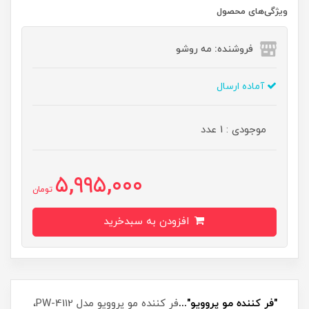
ویژگی‌های محصول
فروشنده: مه رو‌شو
آماده ارسال
موجودی : 1 عدد
5,995,000
تومان
افزودن به سبدخرید
"فر کننده مو پروویو"...
فر کننده مو پروویو مدل PW-4112،