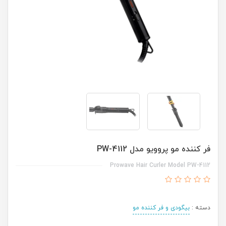
فر کننده مو پروویو مدل PW-4112
Prowave Hair Curler Model PW-4112
دسته :
بیگودی و فر کننده مو