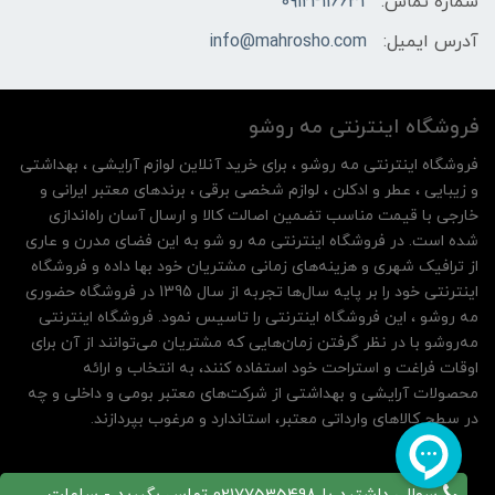
شماره تماس:
09124116631
آدرس ایمیل:
info@mahrosho.com
فروشگاه اینترنتی مه‌ رو‌شو
فروشگاه اینترنتی مه‌ رو‌شو ، برای خرید آنلاین لوازم آرایشی ، بهداشتی
و زیبایی ، عطر و ادکلن ، لوازم شخصی برقی ، برندهای معتبر ایرانی و
خارجی با قیمت مناسب تضمین اصالت کالا و ارسال آسان راه‌اندازی
شده است. در فروشگاه اینترنتی مه رو شو به این فضای مدرن و عاری
از ترافیک شهری و هزینه‌های زمانی مشتریان خود بها داده و فروشگاه
اینترنتی خود را بر پایه سال‌ها تجربه از سال 1395 در فروشگاه حضوری
مه روشو ، این فروشگاه اینترنتی را تاسیس نمود. فروشگاه اینترنتی
مه‌رو‌شو با در نظر گرفتن زمان‌هایی که مشتریان می‌توانند از آن‌ برای
اوقات فراغت و استراحت خود استفاده کنند، به انتخاب و ارائه
محصولات آرایشی و بهداشتی از شرکت‌های معتبر بومی و داخلی و چه
در سطح کالاهای وارداتی معتبر، استاندارد و مرغوب بپردازند.