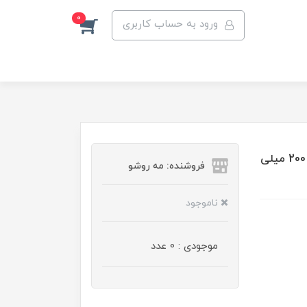
0
ورود به حساب کاربری
اسپری ضد تعریق مردانه رکسونا مدل XTRA COOL حجم 200 میلی
فروشنده: مه رو‌شو
ناموجود
موجودی : 0 عدد