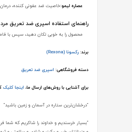
عصاره لیمو:
خاصیت ضد عفونی کننده، درمان 
راهنمای استفاده اسپری ضد تعریق مردانه Rexona مدل a cool
محصول را به خوبی تکان دهید، سپس با فاصله 15 سانتی به ناحیه مورد نظر اسپری
برند:
رکسونا (Rexona)
دسته فروشگاهی:
اسپری ضد تعریق
برای آشنایی با روش‌های ارسال ما،
اینجا کلیک
کن
"درخشان‌ترین ستاره در آسمان و زمین باشید"
"بسیار خرسندیم و خداوند را شاکریم که شما فروش
و عزیزانتان خیر و برکت و شادی و سلامتی و ثروت