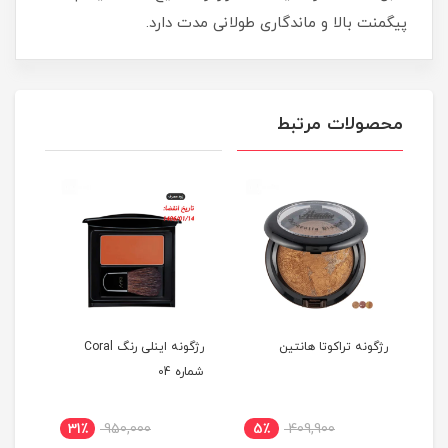
پیگمنت بالا و ماندگاری طولانی مدت دارد.
محصولات مرتبط
رژگونه تراکوتا هانتین
رژگونه اینلی رنگ Coral
رژگو
شماره 04
31٪
950,000
5٪
409,900
1