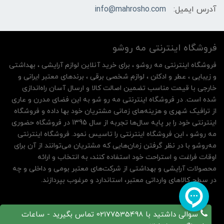
آدرس ایمیل:
info@mahrosho.com
فروشگاه اینترنتی مه‌ رو‌شو
فروشگاه اینترنتی مه‌ رو‌شو ، برای خرید آنلاین لوازم آرایشی ، بهداشتی
و زیبایی ، عطر و ادکلن ، لوازم شخصی برقی ، برندهای معتبر ایرانی و
خارجی با قیمت مناسب تضمین اصالت کالا و ارسال آسان راه‌اندازی
شده است. در فروشگاه اینترنتی مه رو شو به این فضای مدرن و عاری
از ترافیک شهری و هزینه‌های زمانی مشتریان خود بها داده و فروشگاه
اینترنتی خود را بر پایه سال‌ها تجربه از سال 1395 در فروشگاه حضوری
مه روشو ، این فروشگاه اینترنتی را تاسیس نمود. فروشگاه اینترنتی
مه‌رو‌شو با در نظر گرفتن زمان‌هایی که مشتریان می‌توانند از آن‌ برای
اوقات فراغت و استراحت خود استفاده کنند، به انتخاب و ارائه
محصولات آرایشی و بهداشتی از شرکت‌های معتبر بومی و داخلی و چه
در سطح کالاهای وارداتی معتبر، استاندارد و مرغوب بپردازند.
سوالی داشتید با 02177535498 تماس بگیرید - ساعات