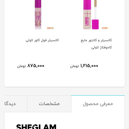
کانسیلر و کانتور مایع
کانسیلر فول کاور لاولی
کانس
عصاره
کاموفلاژ لاولی
لاول
875,000
1,215,000
مان
تومان
تومان
معرفی محصول
مشخصات
دیدگاه‌ه